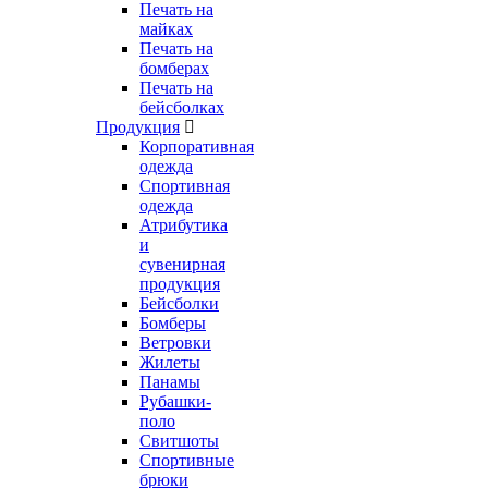
Печать на
майках
Печать на
бомберах
Печать на
бейсболках
Продукция
Корпоративная
одежда
Спортивная
одежда
Атрибутика
и
сувенирная
продукция
Бейсболки
Бомберы
Ветровки
Жилеты
Панамы
Рубашки-
поло
Свитшоты
Спортивные
брюки