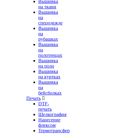
Вышивка
на ткани
Вышивка
на
спецодежде
Вышивка
на
рубашках
Вышивка
на
полотенцах
Вышивка
на поло
Вышивка
на куртках
Вышивка
на
бейсболках
Печать
DTF-
печать
Шелкография
Нанесение
флексом
Термотрансфер