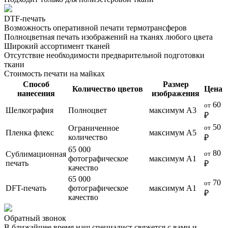
DTF-печать
Возможность оперативной печати термотрансферов
Полноцветная печать изображений на тканях любого цвета
Широкий ассортимент тканей
Отсутствие необходимости предварительной подготовки
ткани
Стоимость печати на майках
Способ
Размер
Количество цветов
Цена
нанесения
изображения
60
от
Шелкография
Полноцвет
максимум А3
₽
50
Ограниченное
от
Пленка флекс
максимум А5
количество
₽
65 000
80
Сублимационная
от
фотографическое
максимум А1
печать
₽
качество
65 000
70
от
DFT-печать
фотографическое
максимум А1
₽
качество
Обратный звонок
В ближайшее время наш специалист свяжется с вами и