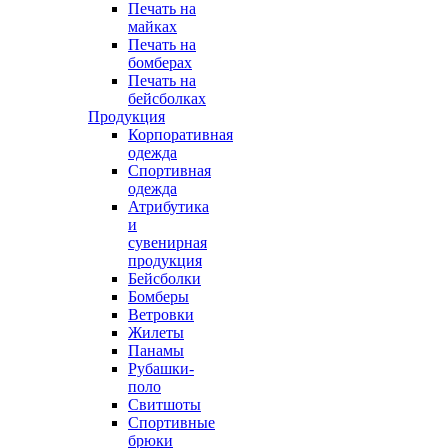
Печать на
майках
Печать на
бомберах
Печать на
бейсболках
Продукция
Корпоративная
одежда
Спортивная
одежда
Атрибутика
и
сувенирная
продукция
Бейсболки
Бомберы
Ветровки
Жилеты
Панамы
Рубашки-
поло
Свитшоты
Спортивные
брюки