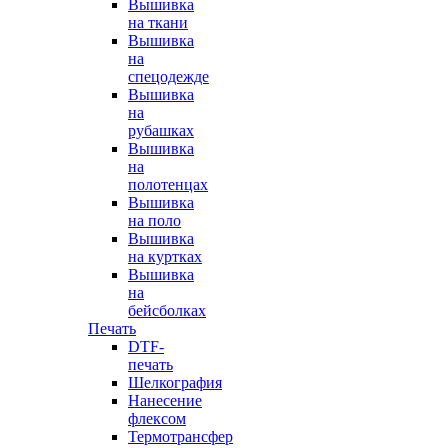
Вышивка
на ткани
Вышивка
на
спецодежде
Вышивка
на
рубашках
Вышивка
на
полотенцах
Вышивка
на поло
Вышивка
на куртках
Вышивка
на
бейсболках
Печать
DTF-
печать
Шелкография
Нанесение
флексом
Термотрансфер