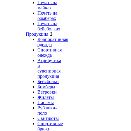
Печать на
майках
Печать на
бомберах
Печать на
бейсболках
Продукция
Корпоративная
одежда
Спортивная
одежда
Атрибутика
и
сувенирная
продукция
Бейсболки
Бомберы
Ветровки
Жилеты
Панамы
Рубашки-
поло
Свитшоты
Спортивные
брюки