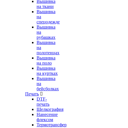
Вышивка
на ткани
Вышивка
на
спецодежде
Вышивка
на
рубашках
Вышивка
на
полотенцах
Вышивка
на поло
Вышивка
на куртках
Вышивка
на
бейсболках
Печать
DTF-
печать
Шелкография
Нанесение
флексом
Термотрансфер